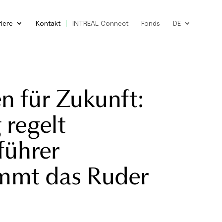
riere
Kontakt
INTREAL Connect
Fonds
DE
en für Zukunft:
regelt
führer
immt das Ruder