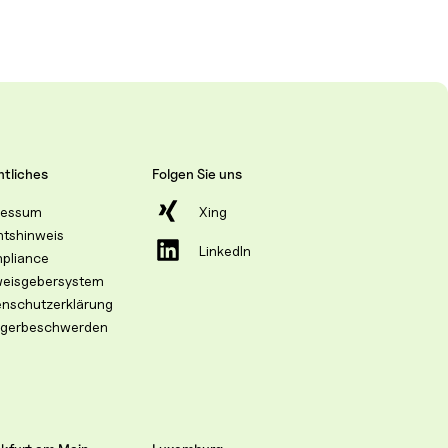
tliches
Folgen Sie uns
ressum
Xing
htshinweis
LinkedIn
pliance
weisgebersystem
enschutzerklärung
egerbeschwerden