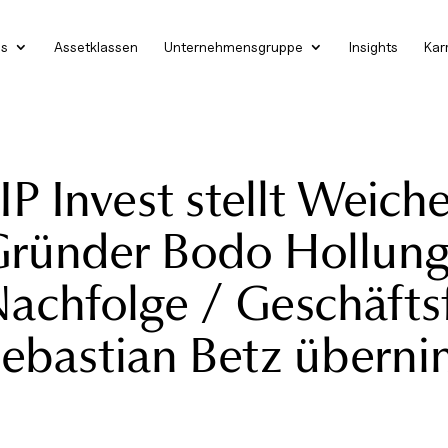
es
Assetklassen
Unternehmensgruppe
Insights
Kar
IP Invest stellt Weich
ründer Bodo Hollung 
achfolge / Geschäfts
ebastian Betz übern