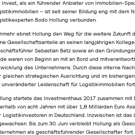
P Invest, als ein führender Anbieter von Immobilien-Spe
gistikimmobilien – ist seit seiner Bildung eng mit de
gistikexperten Bodo Hollung verbunden.
nmehr ebnet Hollung den Weg für die weitere Zukunft 
ine Gesellschaftsanteile an seinen langjährigen Kolleg
schäftsführer Sebastian Betz sowie an den Gründungsm
ide waren von Beginn an mit an Bord und mitverantwortl
twicklung des Unternehmens. Durch diese interne Nachf
r gleichen strategischen Ausrichtung und im bisherige
t unveränderter Leidenschaft für Logistikimmobilien fort
llung startete das Investmenthaus 2017 zusammen mit 
nerhalb von acht Jahren mit über 1,8 Milliarden Euro A
r Logistikinvestoren in Deutschland. Inzwischen ist das
gewachsen. Bis zum 30. Juni verbleibt Hollung als Geschä
ternehmen als geschäftsführender Gesellschafter fort. E