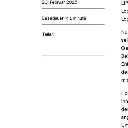
20. Februar 2025
LI
Lo
Lesedauer:
< 1
minute
Lo
Nu
Teilen
se
Ge
Be
En
de
mi
Ho
in
de
an
Un