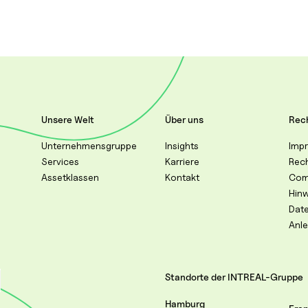
Unsere Welt
Über uns
Rech
Unternehmensgruppe
Insights
Imp
Services
Karriere
Rec
Assetklassen
Kontakt
Com
Hin
Dat
Anl
Standorte der INTREAL-Gruppe
Hamburg