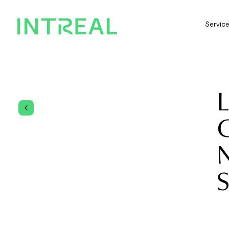
Servic
L
4
G
N
S