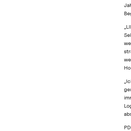
Ja
Beg
„L
Se
we
st
we
Ho
„I
ge
im
Lo
ab
PD