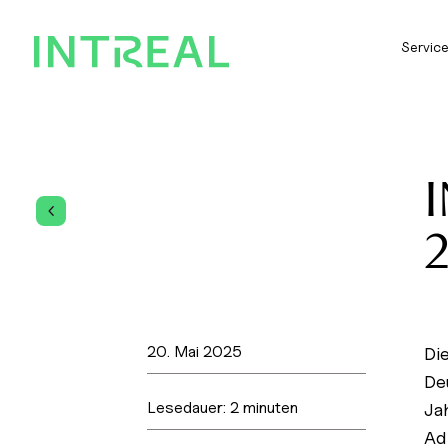
Servic
I
4
2
20. Mai 2025
Di
De
Lesedauer:
2
minuten
Ja
Ad