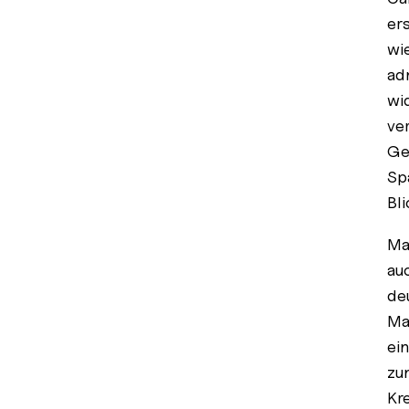
er
wi
ad
wi
ve
Ge
Sp
Bli
Ma
au
de
Ma
ei
zu
Kr