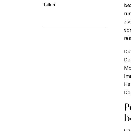
Teilen
be
ru
zu
so
re
Di
De
Mo
Im
Ha
De
P
b
Ca