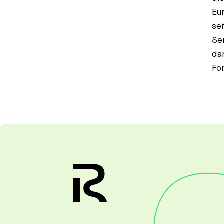
Eu
se
Se
da
Fo