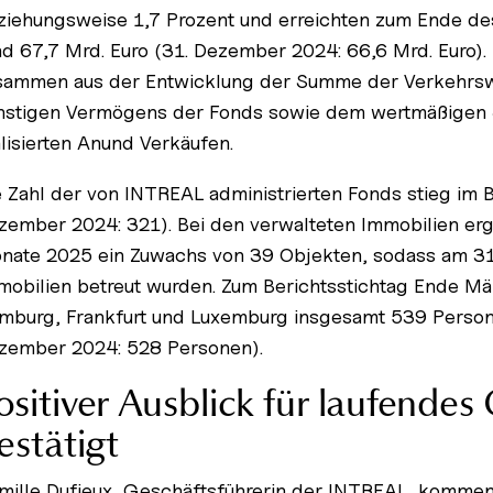
ziehungsweise 1,7 Prozent und erreichten zum Ende des
nd 67,7 Mrd. Euro (31. Dezember 2024: 66,6 Mrd. Euro). 
sammen aus der Entwicklung der Summe der Verkehrsw
nstigen Vermögens der Fonds sowie dem wertmäßigen S
alisierten Anund Verkäufen.
e Zahl der von INTREAL administrierten Fonds stieg im B
zember 2024: 321). Bei den verwalteten Immobilien erga
nate 2025 ein Zuwachs von 39 Objekten, sodass am 31
mobilien betreut wurden. Zum Berichtsstichtag Ende Mä
mburg, Frankfurt und Luxemburg insgesamt 539 Persone
zember 2024: 528 Personen).
ositiver Ausblick für laufendes
estätigt
mille Dufieux, Geschäftsführerin der INTREAL, kommen