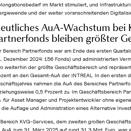
olongationsbedarf im Markt stimuliert, und Infrastrukt
ergiewende und der weiter voranschreitenden Digitalisi
eutliches AuA-Wachstum bei 
artnerfonds bleiben größter G
r Bereich Partnerfonds war am Ende des ersten Quartal
1. Dezember 2024: 156 Fonds) und administrierten Ver
ro weiterhin der größte Geschäftsbereich und repräsent
ozent an den Gesamt-AuA der INTREAL. In den ersten d
schäftsjahres nahmen die AuA des Bereiches Partnerfo
ziehungsweise 0,5 Prozent zu. Im Geschäftsbereich Par
 a. für Asset Manager und Projektentwickler ohne eigen
 die Auflage und Administration eines Alternative Inves
 Bereich KVG-Services, dem zweiten großen Geschäftsb
e AuA zum 31. März 2025 auf rund 31,3 Mrd. Euro, was