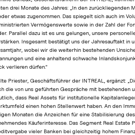
sten drei Monate des Jahres: „In den zurückliegenden 
eder etwas zugenommen. Das spiegelt sich auch im Vo
ministrierten Vermögenswerte sowie in der Zahl der Fo
der. Parallel dazu ist es uns gelungen, unsere personel
rstärken. Insgesamt bestätigt uns der Jahresauftakt in 
samtjahr, wobei wir die weiterhin bestehenden Unsiche
annungen und eine anhaltend schwache Inlandskonjunkt
ck verlieren dürfen.“
lte Priester, Geschäftsführer der INTREAL, ergänzt: „Di
ch die von uns geführten Gespräche mit bestehenden 
utlich, dass Real Assets für institutionelle Kapitalanle
rktumfeld einen hohen Stellenwert haben. An den Immob
nigen Monaten die Anzeichen für eine Stabilisierung des
nehmendes Käuferinteresse. Das Segment Real Estate Pri
editvergabe vieler Banken bei gleichzeitig hohem Fina