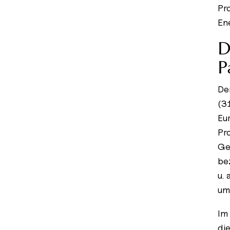
Pr
En
D
P
De
(3
Eu
Pr
Ge
be
u.
um
Im
di