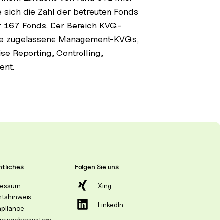
 sich die Zahl der betreuten Fonds
r 167 Fonds. Der Bereich KVG-
dere zugelassene Management-KVGs,
e Reporting, Controlling,
ent.
tliches
Folgen Sie uns
ressum
Xing
htshinweis
LinkedIn
pliance
weisgebersystem