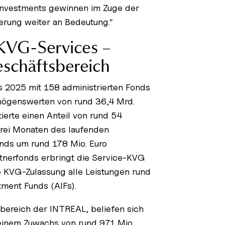
urinvestments gewinnen im Zuge der
erung weiter an Bedeutung.“
KVG-Services –
eschäftsbereich
s 2025 mit 158 administrierten Fonds
mögenswerten von rund 36,4 Mrd.
ierte einen Anteil von rund 54
rei Monaten des laufenden
nds um rund 178 Mio. Euro
tnerfonds erbringt die Service-KVG
e KVG-Zulassung alle Leistungen rund
tment Funds (AIFs).
ereich der INTREAL, beliefen sich
 einem Zuwachs von rund 971 Mio.