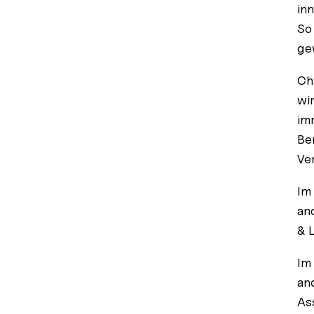
in
So
ge
Ch
wi
im
Be
Ve
Im
an
& 
Im
and
As