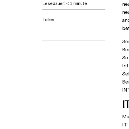
Lesedauer:
< 1
minute
ne
ne
Teilen
an
be
Se
Be
So
In
Se
Be
IN
I
Ma
IT