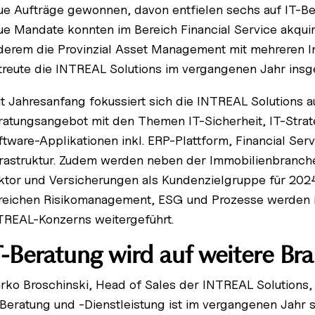
ue Aufträge gewonnen, davon entfielen sechs auf IT-Ber
ue Mandate konnten im Bereich Financial Service akquir
derem die Provinzial Asset Management mit mehreren I
treute die INTREAL Solutions im vergangenen Jahr ins
it Jahresanfang fokussiert sich die INTREAL Solutions au
ratungsangebot mit den Themen IT-Sicherheit, IT-Strate
ftware-Applikationen inkl. ERP-Plattform, Financial Ser
frastruktur. Zudem werden neben der Immobilienbranche
ktor und Versicherungen als Kundenzielgruppe für 2024 
reichen Risikomanagement, ESG und Prozesse werden i
TREAL-Konzerns weitergeführt.
T-Beratung wird auf weitere Br
rko Broschinski, Head of Sales der INTREAL Solutions,
-Beratung und -Dienstleistung ist im vergangenen Jahr 