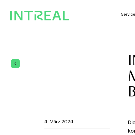
Servic
I
4
M
B
4. März 2024
Di
ko