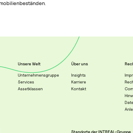
mobilienbeständen.
Unsere Welt
Über uns
Rech
Unternehmensgruppe
Insights
Imp
Services
Karriere
Rec
Assetklassen
Kontakt
Com
Hin
Dat
Anl
Standorte der INTREAL-Gruppe