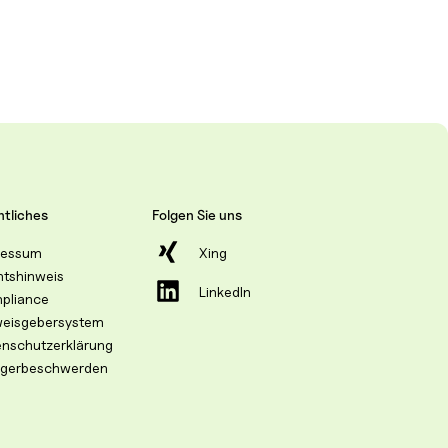
tliches
Folgen Sie uns
ressum
Xing
htshinweis
LinkedIn
pliance
weisgebersystem
enschutzerklärung
egerbeschwerden