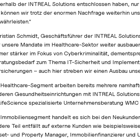
nerhalb der INTREAL Solutions entschlossen haben, nur n
 können wir trotz der enormen Nachfrage weiterhin uns
währleisten.“
ristian Schmidt, Geschäftsführer der INTREAL Solutions
r unsere Mandate im Healthcare-Sektor weiter ausbauen. 
mer stärker im Fokus von Cyberkriminalität, dementspre
ratungsbedarf zum Thema IT-Sicherheit und Implementie
rsicherungen – auch hier streben wir einen Ausbau unse
 Healthcare-Segment arbeiten bereits mehrere namhaft
deren Gesundheitseinrichtungen mit INTREAL Solutions
Life­Science spezialisierte Unternehmensberatung WMC 
 Immobiliensegment handelt es sich bei den Neukunde
ere Teil entfällt auf externe Kunden wie beispielsweise 
set- und Property Manager, Immobilienfinanzierer und