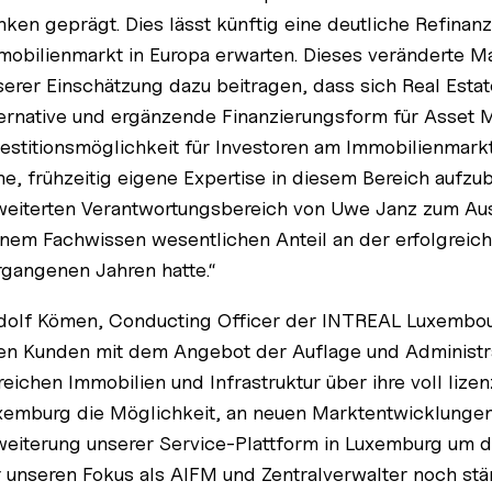
nken geprägt. Dies lässt künftig eine deutliche Refina
mobilienmarkt in Europa erwarten. Dieses veränderte M
serer Einschätzung dazu beitragen, dass sich Real Estat
ternative und ergänzende Finanzierungsform für Asset 
vestitionsmöglichkeit für Investoren am Immobilienmarkt 
he, frühzeitig eigene Expertise in diesem Bereich aufz
weiterten Verantwortungsbereich von Uwe Janz zum Aus
inem Fachwissen wesentlichen Anteil an der erfolgreic
rgangenen Jahren hatte.“
dolf Kömen, Conducting Officer der INTREAL Luxembour
ren Kunden mit dem Angebot der Auflage und Administra
eichen Immobilien und Infrastruktur über ihre voll lizen
xemburg die Möglichkeit, an neuen Marktentwicklungen z
weiterung unserer Service-Plattform in Luxemburg um di
r unseren Fokus als AIFM und Zentralverwalter noch stär