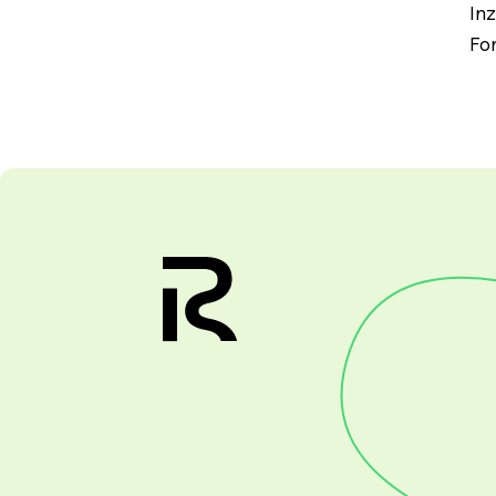
In
Fo