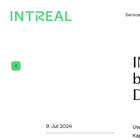
Servic
I
4
b
9. Juli 2024
Uw
Ka