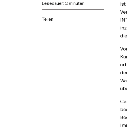
Lesedauer:
2
minuten
ist
Ve
Teilen
IN
in
di
Vo
Ka
ar
de
Wä
üb
Ca
be
Be
Im