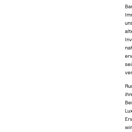
Ba
Im
un
al
In
na
er
se
ve
Ru
ih
Ber
Lu
Er
wi