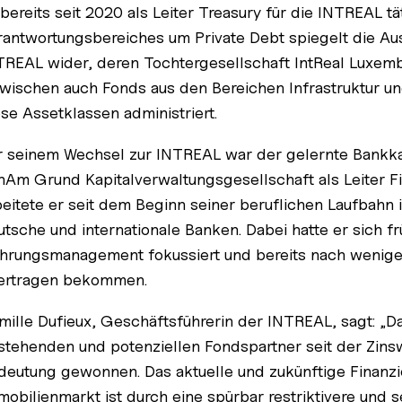
 bereits seit 2020 als Leiter Treasury für die INTREAL t
rantwortungsbereiches um Private Debt spiegelt die Aus
TREAL wider, deren Tochtergesellschaft IntReal Luxem
zwischen auch Fonds aus den Bereichen Infrastruktur u
ese Assetklassen administriert.
r seinem Wechsel zur INTREAL war der gelernte Bankkau
nAm Grund Kapitalverwaltungsgesellschaft als Leiter Fi
beitete er seit dem Beginn seiner beruflichen Laufbahn
utsche und internationale Banken. Dabei hatte er sich fr
hrungsmanagement fokussiert und bereits nach wenigen
ertragen bekommen.
mille Dufieux, Geschäftsführerin der INTREAL, sagt: „D
stehenden und potenziellen Fondspartner seit der Zin
deutung gewonnen. Das aktuelle und zukünftige Finanz
mobilienmarkt ist durch eine spürbar restriktivere und s