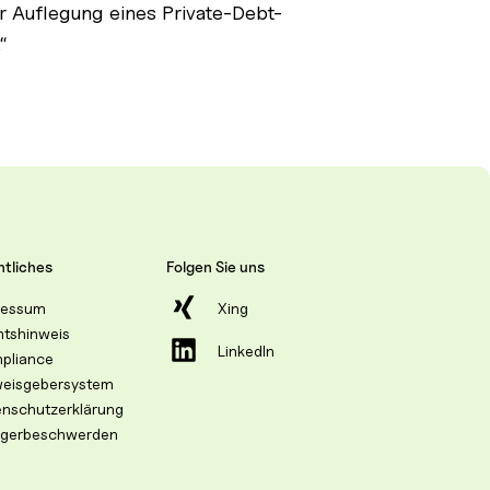
r Auflegung eines Private-Debt-
“
tliches
Folgen Sie uns
ressum
Xing
htshinweis
LinkedIn
pliance
weisgebersystem
enschutzerklärung
egerbeschwerden